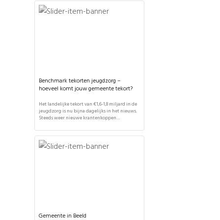
gemeente. It's Public heeft de nieuwe
systematiek om budgetten te verdelen
uitgelegd en de (financiële) effecten van deze
wetswijziging ingeschat voor alle gemeenten.
Het nieuwe woonplaatsbeginsel wordt […]
Benchmark tekorten jeugdzorg –
hoeveel komt jouw gemeente tekort?
Het landelijke tekort van €1,6-1,8 miljard in de
jeugdzorg is nu bijna dagelijks in het nieuws.
Steeds weer nieuwe krantenkoppen
beschrijven dat nóg een gemeente een tekort
heeft, maar hoe verhoudt het tekort in de ene
gemeente zich tot dat in de andere? In deze
benchmark tekorten jeugdzorg worden de
tekorten in de jeugdzorg voor […]
Gemeente in Beeld