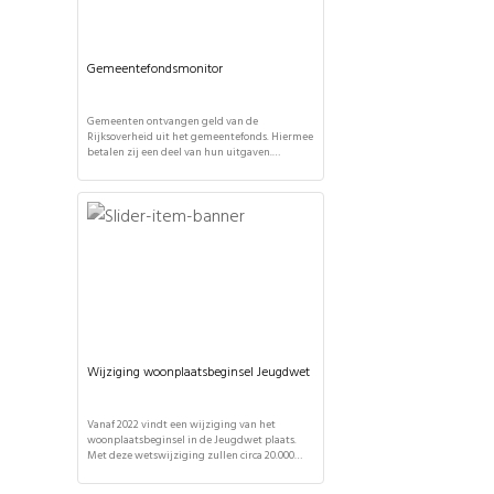
Gemeentefondsmonitor
Gemeenten ontvangen geld van de
Rijksoverheid uit het gemeentefonds. Hiermee
betalen zij een deel van hun uitgaven.
Gemeenten mogen zelf bepalen waar ze dit
geld aan besteden. Zij leggen daarover
verantwoording af aan de gemeenteraad. De
totale uitkering wordt vier keer per jaar
bepaald bij de maartcirculaire, meicirculaire,
meicirculaire en de septembercirculaire. De
jaarlijkse gemeentefondsmonitor […]
Wijziging woonplaatsbeginsel Jeugdwet
Vanaf 2022 vindt een wijziging van het
woonplaatsbeginsel in de Jeugdwet plaats.
Met deze wetswijziging zullen circa 20.000
jeugdigen onder voogdij en 18-plussers
'administratief' verhuizen naar een andere