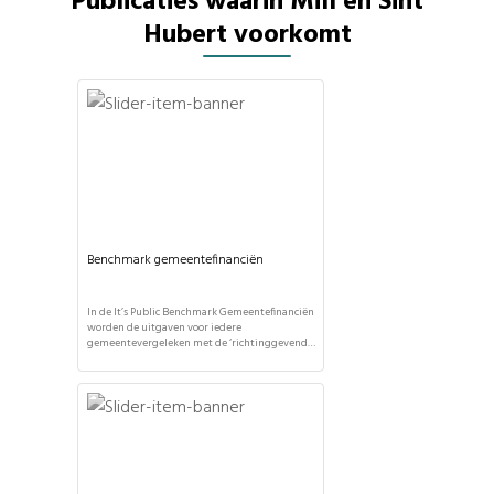
Publicaties waarin Mill en Sint
Hubert voorkomt
Benchmark gemeentefinanciën
In de It’s Public Benchmark Gemeentefinanciën
worden de uitgaven voor iedere
gemeentevergeleken met de ‘richtinggevende
verdeling’ in het gemeentefonds. Hoewel
gemeenten zelf mogen bepalen hoe zij hun
geld inzetten, geeft deze vergelijking toch een
interessant inzicht in de politieke keuzes per
gemeente. Aan welk taakveld geeft uw
gemeente meer of minder uit? Deze
benchmark wordt […]