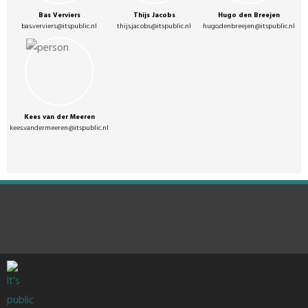
Bas Verviers
Thijs Jacobs
Hugo den Breejen
bas.verviers@itspublic.nl
thijs.jacobs@itspublic.nl
hugo.denbreejen@itspublic.nl
Kees van der Meeren
kees.vandermeeren@itspublic.nl