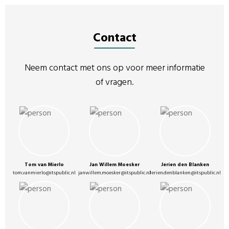
Contact
Neem contact met ons op voor meer informatie
of vragen.
Tom van Mierlo
Jan Willem Moesker
Jerien den Blanken
tom.vanmierlo@itspublic.nl
janwillem.moesker@itspublic.nl
Jerien.denblanken@itspublic.nl