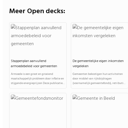
Meer Open decks:
Stappenplan aanvullend
De gemeentelijke eigen inkomsten
armoedebeleid voor gemeenten
vergeleken
Armoede is een groot en groeiend
Gemeenten bekostigen hun activiteiten
maatschappelijk probleem door inflatie en
door middel van rijksbijdragen
stijgende energieprijzen Deze publicatie
(voornamelijk gemeentefonds), retributies
biedt...
(vergoedingen...