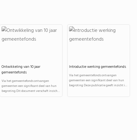
Ontwikkeling van 10 jaar
Introductie werking gemeentefonds
gemeentefonds
Via het gemeentefonds ontvangen
gemeenten een significant deel van hun
Via het gemeentefonds ontvangen
begroting Deze publicatie geeft inzicht in
gemeenten een significant deel van hun
de werking en...
begroting Dit document verschaft inzicht
in hoe de totale...