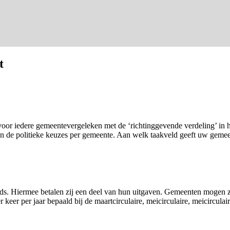
t
oor iedere gemeentevergeleken met de ‘richtinggevende verdeling’ in
cht in de politieke keuzes per gemeente. Aan welk taakveld geeft uw g
. Hiermee betalen zij een deel van hun uitgaven. Gemeenten mogen zel
 keer per jaar bepaald bij de maartcirculaire, meicirculaire, meicircul