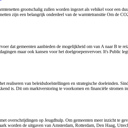
mtenetten grootschalig zullen worden ingezet als vehikel voor een duu
enetten zijn een belangrijk onderdeel van de warmtetransitie Om de CO2
voer dat gemeenten aanbieden de mogelijkheid om van A naar B te rei
dagingen maar ook kansen voor het doelgroepenvervoer. It's Public legt
et realiseren van beleidsdoelstellingen en strategische doeleinden. Si
kkend is. Dit om marktverstoring te voorkomen en financiële stromen i
et overschrijdingen op Jeugdhulp. Om gemeenten meer inzicht te geven
chmark worden de uitgaven van Amsterdam, Rotterdam, Den Haag, Utrec