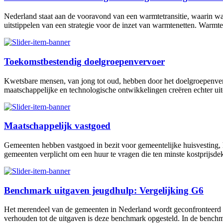
Nederland staat aan de vooravond van een warmtetransitie, waarin war
uitstippelen van een strategie voor de inzet van warmtenetten. Warmt
Toekomstbestendig doelgroepenvervoer
Kwetsbare mensen, van jong tot oud, hebben door het doelgroepenver
maatschappelijke en technologische ontwikkelingen creëren echter uit
Maatschappelijk vastgoed
Gemeenten hebben vastgoed in bezit voor gemeentelijke huisvesting, h
gemeenten verplicht om een huur te vragen die ten minste kostprijsde
Benchmark uitgaven jeugdhulp: Vergelijking G6
Het merendeel van de gemeenten in Nederland wordt geconfronteerd m
verhouden tot de uitgaven is deze benchmark opgesteld. In de ben