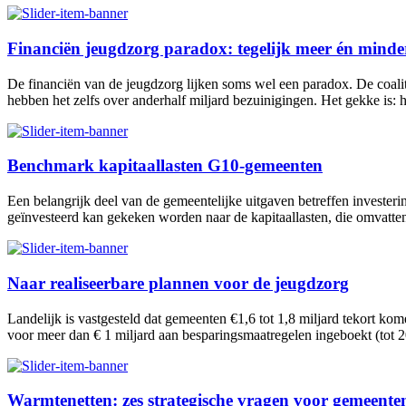
Financiën jeugdzorg paradox: tegelijk meer én minde
De financiën van de jeugdzorg lijken soms wel een paradox. De coalit
hebben het zelfs over anderhalf miljard bezuinigingen. Het gekke is: h
Benchmark kapitaallasten G10-gemeenten
Een belangrijk deel van de gemeentelijke uitgaven betreffen investeri
geïnvesteerd kan gekeken worden naar de kapitaallasten, die omvatten 
Naar realiseerbare plannen voor de jeugdzorg
Landelijk is vastgesteld dat gemeenten €1,6 tot 1,8 miljard tekort ko
voor meer dan € 1 miljard aan besparingsmaatregelen ingeboekt (tot 20
Warmtenetten: zes strategische vragen voor gemeente