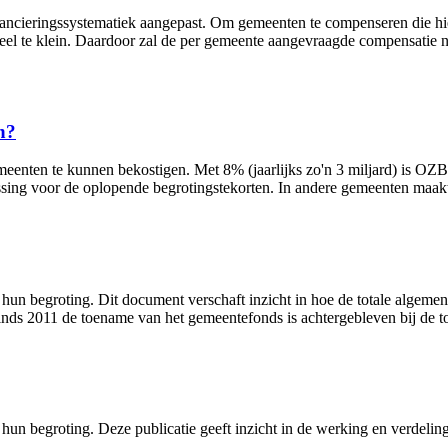
ancieringssystematiek aangepast. Om gemeenten te compenseren die hie
eel te klein. Daardoor zal de per gemeente aangevraagde compensatie ni
n?
enten te kunnen bekostigen. Met 8% (jaarlijks zo'n 3 miljard) is OZ
ssing voor de oplopende begrotingstekorten. In andere gemeenten maak
un begroting. Dit document verschaft inzicht in hoe de totale algemene
 sinds 2011 de toename van het gemeentefonds is achtergebleven bij de
hun begroting. Deze publicatie geeft inzicht in de werking en verdeli