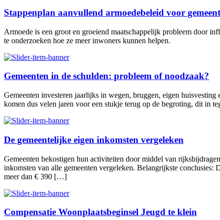
Stappenplan aanvullend armoedebeleid voor gemeen
Armoede is een groot en groeiend maatschappelijk probleem door infla
te onderzoeken hoe ze meer inwoners kunnen helpen.
Gemeenten in de schulden: probleem of noodzaak?
Gemeenten investeren jaarlijks in wegen, bruggen, eigen huisvesting
komen dus velen jaren voor een stukje terug op de begroting, dit in teg
De gemeentelijke eigen inkomsten vergeleken
Gemeenten bekostigen hun activiteiten door middel van rijksbijdragen
inkomsten van alle gemeenten vergeleken. Belangrijkste conclusies:
meer dan € 390 […]
Compensatie Woonplaatsbeginsel Jeugd te klein