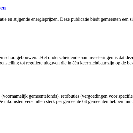
ten
tie en stijgende energieprijzen. Deze publicatie biedt gemeenten een 
 en schoolgebouwen. -Het onderscheidende aan investeringen is dat de
enstelling tot reguliere uitgaven die in één keer zichtbaar zijn op de b
 (voornamelijk gemeentefonds), retributies (vergoedingen voor specifi
 De inkomsten verschillen sterk per gemeente 64 gemeenten hebben min