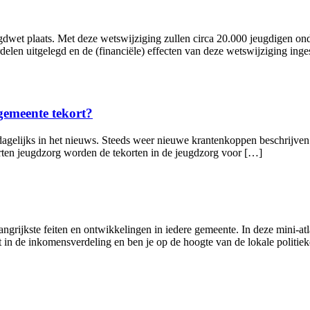
dwet plaats. Met deze wetswijziging zullen circa 20.000 jeugdigen onde
rdelen uitgelegd en de (financiële) effecten van deze wetswijziging in
gemeente tekort?
a dagelijks in het nieuws. Steeds weer nieuwe krantenkoppen beschrijven
orten jeugdzorg worden de tekorten in de jeugdzorg voor […]
ngrijkste feiten en ontwikkelingen in iedere gemeente. In deze mini-atl
t in de inkomensverdeling en ben je op de hoogte van de lokale politiek