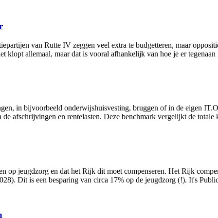
r
iepartijen van Rutte IV zeggen veel extra te budgetteren, maar opposit
et klopt allemaal, maar dat is vooral afhankelijk van hoe je er tegenaan
ngen, in bijvoorbeeld onderwijshuisvesting, bruggen of in de eigen IT.O
de afschrijvingen en rentelasten. Deze benchmark vergelijkt de totale k
men op jeugdzorg en dat het Rijk dit moet compenseren. Het Rijk compens
28). Dit is een besparing van circa 17% op de jeugdzorg (!). It's Publ
n