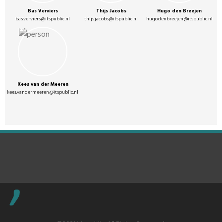
Bas Verviers
Thijs Jacobs
Hugo den Breejen
bas.verviers@itspublic.nl
thijs.jacobs@itspublic.nl
hugo.denbreejen@itspublic.nl
Kees van der Meeren
kees.vandermeeren@itspublic.nl