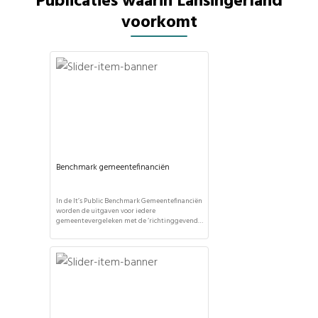
Publicaties waarin Lansingerland
voorkomt
Benchmark gemeentefinanciën
In de It’s Public Benchmark Gemeentefinanciën
worden de uitgaven voor iedere
gemeentevergeleken met de ‘richtinggevende
verdeling’ in het gemeentefonds. Hoewel
gemeenten zelf mogen bepalen hoe zij hun
geld inzetten, geeft deze vergelijking toch een
interessant inzicht in de politieke keuzes per
gemeente. Aan welk taakveld geeft uw
gemeente meer of minder uit? Deze
benchmark wordt […]