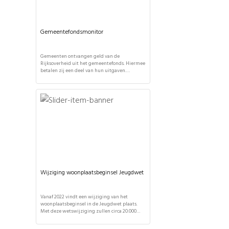
Gemeentefondsmonitor
Gemeenten ontvangen geld van de
Rijksoverheid uit het gemeentefonds. Hiermee
betalen zij een deel van hun uitgaven.
Gemeenten mogen zelf bepalen waar ze dit
geld aan besteden. Zij leggen daarover
verantwoording af aan de gemeenteraad. De
totale uitkering wordt vier keer per jaar
bepaald bij de maartcirculaire, meicirculaire,
meicirculaire en de septembercirculaire. De
jaarlijkse gemeentefondsmonitor […]
Wijziging woonplaatsbeginsel Jeugdwet
Vanaf 2022 vindt een wijziging van het
woonplaatsbeginsel in de Jeugdwet plaats.
Met deze wetswijziging zullen circa 20.000
jeugdigen onder voogdij en 18-plussers
'administratief' verhuizen naar een andere