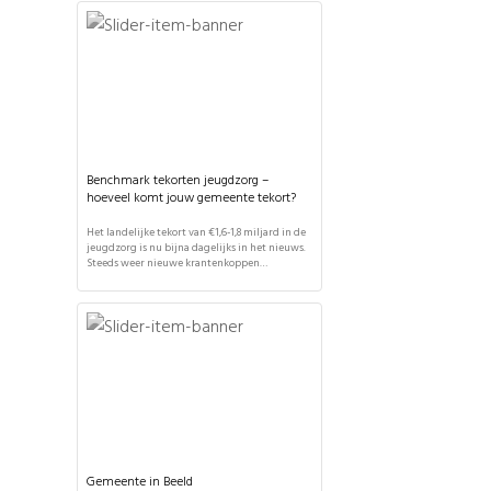
gemeente. It's Public heeft de nieuwe
systematiek om budgetten te verdelen
uitgelegd en de (financiële) effecten van deze
wetswijziging ingeschat voor alle gemeenten.
Het nieuwe woonplaatsbeginsel wordt […]
Benchmark tekorten jeugdzorg –
hoeveel komt jouw gemeente tekort?
Het landelijke tekort van €1,6-1,8 miljard in de
jeugdzorg is nu bijna dagelijks in het nieuws.
Steeds weer nieuwe krantenkoppen
beschrijven dat nóg een gemeente een tekort
heeft, maar hoe verhoudt het tekort in de ene
gemeente zich tot dat in de andere? In deze
benchmark tekorten jeugdzorg worden de
tekorten in de jeugdzorg voor […]
Gemeente in Beeld