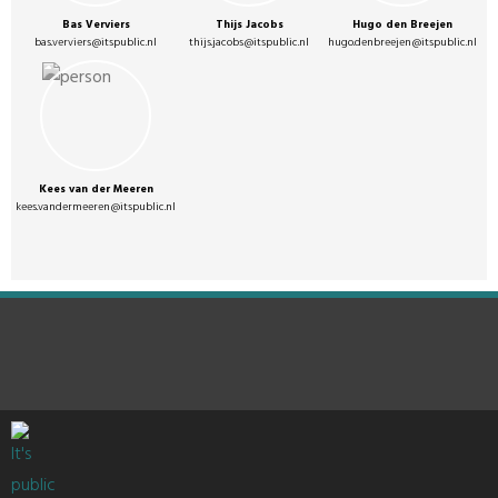
Bas Verviers
Thijs Jacobs
Hugo den Breejen
bas.verviers@itspublic.nl
thijs.jacobs@itspublic.nl
hugo.denbreejen@itspublic.nl
Kees van der Meeren
kees.vandermeeren@itspublic.nl