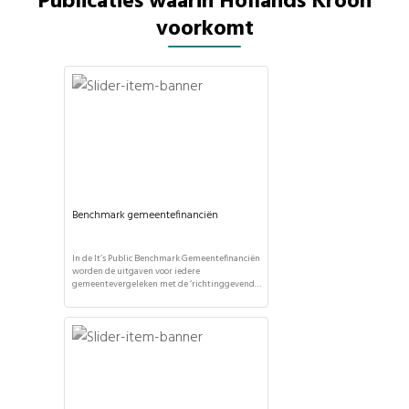
Publicaties waarin Hollands Kroon
voorkomt
Benchmark gemeentefinanciën
In de It’s Public Benchmark Gemeentefinanciën
worden de uitgaven voor iedere
gemeentevergeleken met de ‘richtinggevende
verdeling’ in het gemeentefonds. Hoewel
gemeenten zelf mogen bepalen hoe zij hun
geld inzetten, geeft deze vergelijking toch een
interessant inzicht in de politieke keuzes per
gemeente. Aan welk taakveld geeft uw
gemeente meer of minder uit? Deze
benchmark wordt […]