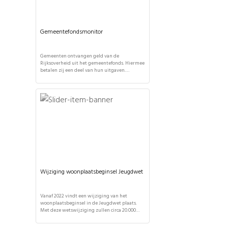
Gemeentefondsmonitor
Gemeenten ontvangen geld van de
Rijksoverheid uit het gemeentefonds. Hiermee
betalen zij een deel van hun uitgaven.
Gemeenten mogen zelf bepalen waar ze dit
geld aan besteden. Zij leggen daarover
verantwoording af aan de gemeenteraad. De
totale uitkering wordt vier keer per jaar
bepaald bij de maartcirculaire, meicirculaire,
meicirculaire en de septembercirculaire. De
jaarlijkse gemeentefondsmonitor […]
Wijziging woonplaatsbeginsel Jeugdwet
Vanaf 2022 vindt een wijziging van het
woonplaatsbeginsel in de Jeugdwet plaats.
Met deze wetswijziging zullen circa 20.000
jeugdigen onder voogdij en 18-plussers
'administratief' verhuizen naar een andere