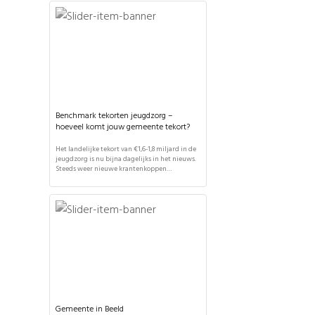
gemeente. It's Public heeft de nieuwe
systematiek om budgetten te verdelen
uitgelegd en de (financiële) effecten van deze
wetswijziging ingeschat voor alle gemeenten.
Het nieuwe woonplaatsbeginsel wordt […]
Benchmark tekorten jeugdzorg –
hoeveel komt jouw gemeente tekort?
Het landelijke tekort van €1,6-1,8 miljard in de
jeugdzorg is nu bijna dagelijks in het nieuws.
Steeds weer nieuwe krantenkoppen
beschrijven dat nóg een gemeente een tekort
heeft, maar hoe verhoudt het tekort in de ene
gemeente zich tot dat in de andere? In deze
benchmark tekorten jeugdzorg worden de
tekorten in de jeugdzorg voor […]
Gemeente in Beeld