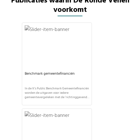
Publicaties waarin De Ronde Venen
voorkomt
Benchmark gemeentefinanciën
In de It’s Public Benchmark Gemeentefinanciën
worden de uitgaven voor iedere
gemeentevergeleken met de ‘richtinggevende
verdeling’ in het gemeentefonds. Hoewel
gemeenten zelf mogen bepalen hoe zij hun
geld inzetten, geeft deze vergelijking toch een
interessant inzicht in de politieke keuzes per
gemeente. Aan welk taakveld geeft uw
gemeente meer of minder uit? Deze
benchmark wordt […]