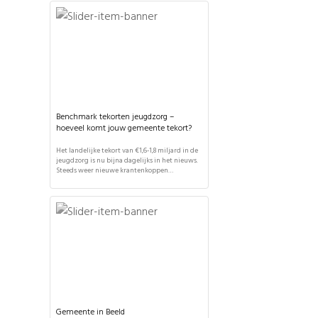
gemeente. It's Public heeft de nieuwe
systematiek om budgetten te verdelen
uitgelegd en de (financiële) effecten van deze
wetswijziging ingeschat voor alle gemeenten.
Het nieuwe woonplaatsbeginsel wordt […]
Benchmark tekorten jeugdzorg –
hoeveel komt jouw gemeente tekort?
Het landelijke tekort van €1,6-1,8 miljard in de
jeugdzorg is nu bijna dagelijks in het nieuws.
Steeds weer nieuwe krantenkoppen
beschrijven dat nóg een gemeente een tekort
heeft, maar hoe verhoudt het tekort in de ene
gemeente zich tot dat in de andere? In deze
benchmark tekorten jeugdzorg worden de
tekorten in de jeugdzorg voor […]
Gemeente in Beeld