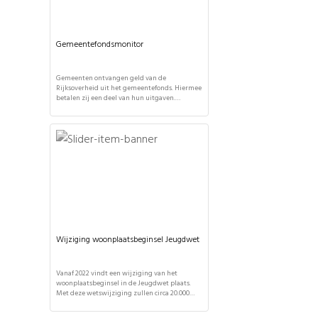
Gemeentefondsmonitor
Gemeenten ontvangen geld van de
Rijksoverheid uit het gemeentefonds. Hiermee
betalen zij een deel van hun uitgaven.
Gemeenten mogen zelf bepalen waar ze dit
geld aan besteden. Zij leggen daarover
verantwoording af aan de gemeenteraad. De
totale uitkering wordt vier keer per jaar
bepaald bij de maartcirculaire, meicirculaire,
meicirculaire en de septembercirculaire. De
jaarlijkse gemeentefondsmonitor […]
Wijziging woonplaatsbeginsel Jeugdwet
Vanaf 2022 vindt een wijziging van het
woonplaatsbeginsel in de Jeugdwet plaats.
Met deze wetswijziging zullen circa 20.000
jeugdigen onder voogdij en 18-plussers
'administratief' verhuizen naar een andere