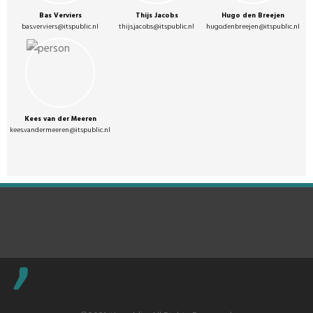
Bas Verviers
Thijs Jacobs
Hugo den Breejen
bas.verviers@itspublic.nl
thijs.jacobs@itspublic.nl
hugo.denbreejen@itspublic.nl
Kees van der Meeren
kees.vandermeeren@itspublic.nl