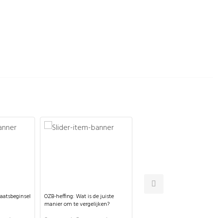
atsbeginsel
OZB-heffing: Wat is de juiste
Ontwikkeling van 10 jaar
manier om te vergelijken?
gemeentefonds