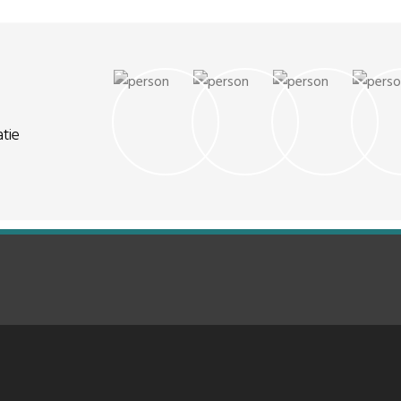
 deze training staan drie
Goed projectmanagemen
l: 1) Je complete verhaal
lastig zijn. In de training
len: hoe breng je je
projectmanagement gaa
ctief over? 2) De
praktisch mogelijk) in op
 naar […]
doen om je project wél te
De training behandelt o
[…]
tie