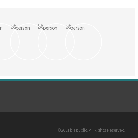
t kan erg
Nederlandse steden om te gebruiken in
introductie, 2) snel mooie slides ma
PowerPoint.
3) werken met grafieken, 4) je docu
n we (zo
structureren en finaliseren en 5)
 wat je kunt
voorbeeldslides met gebruikte
 laten slagen.
technieken. Door de […]
nder andere
©2021 it's public. All Rights Reserved.