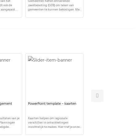
 van het
Gemeenten heffen onroerende
Via het gemeentefonds ontvangen
dt ook de
zaakbelasting (OZB) om taken van
gemeenten een significant deel van
k aangepast.
gemeenten te kunnen bekostigen. Met
hun begroting. Dit document versc
nseren die
8% (jaarlijks zo'n 3 miljard) is OZB de
inzicht in hoe de totale algemene
rvinden is er
grootste eigen inkomstenbron van
uitkering zich heeft ontwikkeld ten
g ontworpen.
gemeenten. Sommige gemeenten zien
opzichte van de totale gemeentelij
 is deze
verhoging van het OZB-tarief als een
werklast. In ons onderzoek wordt
el te klein.
mogelijke oplossing voor de oplopende
duidelijk dat tussen sinds 2011 de
eente
begrotingstekorten. In andere
toename van het gemeentefonds is
ie niet
gemeenten maakt men zich juist
achtergebleven bij de toename van
rd. Dit blijkt
zorgen om de toch al toenemende
werklast. Gemeenten zijn […]
ven […]
woonlasten […]
agement
PowerPoint template – kaarten
PowerPoint training
ultaten van je
Kaarten helpen om regionale
In de PowerPoint training van It's Pu
. Planningen
verschillen in ontwikkelingen
leer je hoe je effectief mooie en hel
nodigde
inzichtelijk te maken. Hier tref je onze
slides maakt en deze samenbrengt 
oende tijd
selectie kaarten van werelddelen,
een aantrekkelijke presentatie. De
e problemen?
landen en de belangrijkste
training bestaat uit vijf onderdelen: