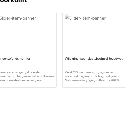
 voorkomt
meentefondsmonitor
Wijziging woonplaatsbeginsel Jeugdwet
eenten ontvangen geld van de
Vanaf 2022 vindt een wijziging van het
ksoverheid uit het gemeentefonds. Hiermee
woonplaatsbeginsel in de Jeugdwet plaats.
alen zij een deel van hun uitgaven.
Met deze wetswijziging zullen circa 20.000
eenten mogen zelf bepalen waar ze dit
jeugdigen onder voogdij en 18-plussers
d aan besteden. Zij leggen daarover
'administratief' verhuizen naar een andere
antwoording af aan de gemeenteraad. De
gemeente. It's Public heeft de nieuwe
le uitkering wordt vier keer per jaar
systematiek om budgetten te verdelen
ald bij de maartcirculaire, meicirculaire,
uitgelegd en de (financiële) effecten van deze
circulaire en de septembercirculaire. De
wetswijziging ingeschat voor alle gemeenten.
rlijkse gemeentefondsmonitor […]
Het nieuwe woonplaatsbeginsel wordt […]