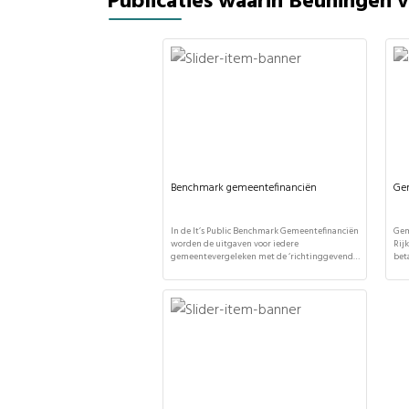
Publicaties waarin Beuningen
Benchmark gemeentefinanciën
Ge
In de It’s Public Benchmark Gemeentefinanciën
Gem
worden de uitgaven voor iedere
Rij
gemeentevergeleken met de ‘richtinggevende
bet
verdeling’ in het gemeentefonds. Hoewel
Gem
gemeenten zelf mogen bepalen hoe zij hun
gel
geld inzetten, geeft deze vergelijking toch een
ver
interessant inzicht in de politieke keuzes per
tota
gemeente. Aan welk taakveld geeft uw
bepa
gemeente meer of minder uit? Deze
mei
benchmark wordt […]
jaa