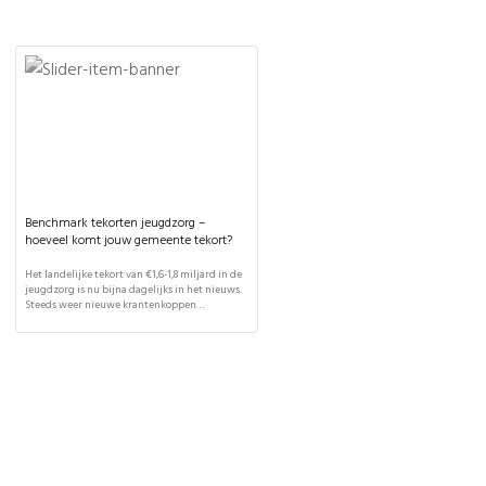
Benchmark tekorten jeugdzorg –
hoeveel komt jouw gemeente tekort?
Het landelijke tekort van €1,6-1,8 miljard in de
jeugdzorg is nu bijna dagelijks in het nieuws.
Steeds weer nieuwe krantenkoppen
beschrijven dat nóg een gemeente een tekort
heeft, maar hoe verhoudt het tekort in de ene
gemeente zich tot dat in de andere? In deze
benchmark tekorten jeugdzorg worden de
tekorten in de jeugdzorg voor […]