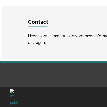
van een breder project ontwikkelde It's
PowerPoint. In
Public dit voorbeeld van een
doelen centraa
managementrapportage sociaal
beknopt vertel
domein. Dit format helpt bij het
boodschap effe
creëren van een overzicht van de
kernboodschap
belangrijkste financiële en inhoudelijke
Contact
ontwikkelingen. De rapportage is in […]
Neem contact met ons op voor meer informa
of vragen.