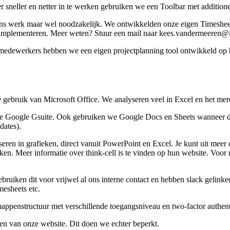
sneller en netter in te werken gebruiken we een Toolbar met additione
ns werk maar wel noodzakelijk. We ontwikkelden onze eigen Timesheet
e implementeren. Meer weten? Stuur een mail naar kees.vandermeeren@i
medewerkers hebben we een eigen projectplanning tool ontwikkeld op 
ebruik van Microsoft Office. We analyseren veel in Excel en het me
e Google Gsuite. Ook gebruiken we Google Docs en Sheets wanneer de f
dates).
ren in grafieken, direct vanuit PowerPoint en Excel. Je kunt uit meer da
en. Meer informatie over think-cell is te vinden op hun website. Voor me
uiken dit voor vrijwel al ons interne contact en hebben slack gelinked
mesheets etc.
enstructuur met verschillende toegangsniveau en two-factor authent
en van onze website. Dit doen we echter beperkt.