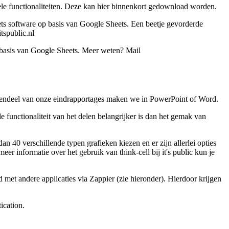
le functionaliteiten. Deze kan hier binnenkort gedownload worden.​
s software op basis van Google Sheets. Een beetje gevorderde
tspublic.nl
basis van Google Sheets. Meer weten? Mail
rendeel van onze eindrapportages maken we in PowerPoint of Word.
unctionaliteit van het delen belangrijker is dan het gemak van
n 40 verschillende typen grafieken kiezen en er zijn allerlei opties
er informatie over het gebruik van think-cell bij it's public kun je
 met andere applicaties via Zappier (zie hieronder). Hierdoor krijgen
ication.