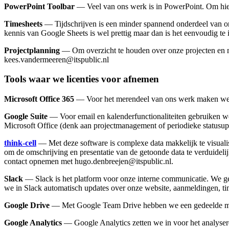
PowerPoint Toolbar
— Veel van ons werk is in PowerPoint. Om hier 
Timesheets
— Tijdschrijven is een minder spannend onderdeel van o
kennis van Google Sheets is wel prettig maar dan is het eenvoudig t
Projectplanning
— Om overzicht te houden over onze projecten en 
kees.vandermeeren@itspublic.nl
Tools waar we licenties voor afnemen
Microsoft Office 365
— Voor het merendeel van ons werk maken we g
Google Suite
— Voor email en kalenderfunctionaliteiten gebruiken w
Microsoft Office (denk aan projectmanagement of periodieke statusup
t
hin
k-
c
ell
— Met deze software is complexe data makkelijk te visualise
om de omschrijving en presentatie van de getoonde data te verduidelijk
contact opnemen met hugo.denbreejen@itspublic.nl.
Slack
— Slack is het platform voor onze interne communicatie. We gebr
we in Slack automatisch updates over onze website, aanmeldingen, ti
Google Drive
— Met Google Team Drive hebben we een gedeelde mapp
Google Analytics
— Google Analytics zetten we in voor het analyser