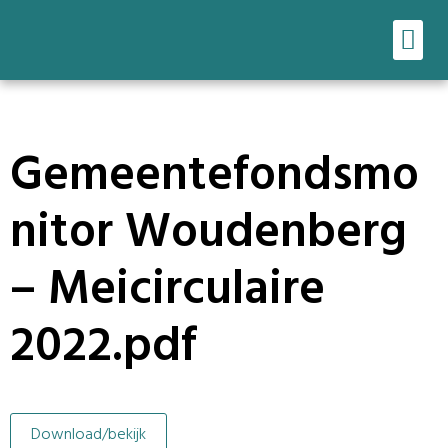
Ons werk
Onze tools
Gemeentefondsmo
nitor Woudenberg
– Meicirculaire
2022.pdf
Download/bekijk